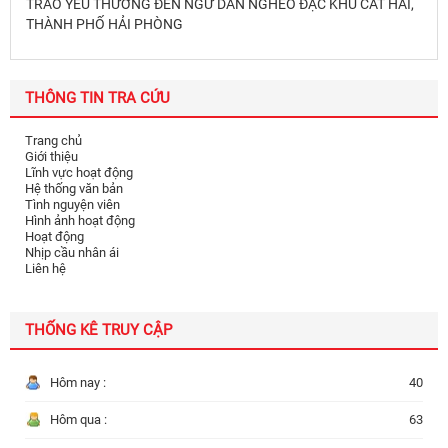
TRAO YÊU THƯƠNG ĐẾN NGƯ DÂN NGHÈO ĐẶC KHU CÁT HẢI,
THÀNH PHỐ HẢI PHÒNG
THÔNG TIN TRA CỨU
Trang chủ
Giới thiệu
Lĩnh vực hoạt động
Hệ thống văn bản
Tình nguyện viên
Hình ảnh hoạt động
Hoạt động
Nhịp cầu nhân ái
Liên hệ
THỐNG KÊ TRUY CẬP
Hôm nay :
40
Hôm qua :
63