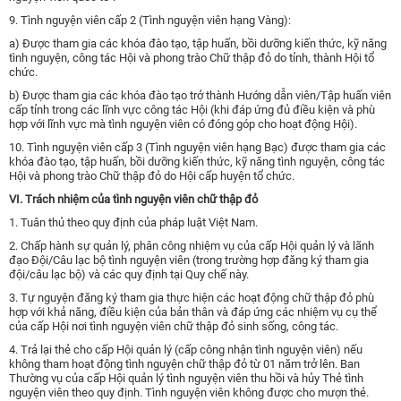
9. Tình nguyện viên cấp 2 (Tình nguyện viên hạng Vàng):
a) Được tham gia các khóa đào tạo, tập huấn, bồi dưỡng kiến thức, kỹ năng
tình nguyện, công tác Hội và phong trào Chữ thập đỏ do tỉnh, thành Hội tổ
chức.
b) Được tham gia các khóa đào tạo trở thành Hướng dẫn viên/Tập huấn viên
cấp tỉnh trong các lĩnh vực công tác Hội (khi đáp ứng đủ điều kiện và phù
hợp với lĩnh vực mà tình nguyện viên có đóng góp cho hoạt động Hội).
10. Tình nguyện viên cấp 3 (Tình nguyện viên hạng Bạc) được tham gia các
khóa đào tạo, tập huấn, bồi dưỡng kiến thức, kỹ năng tình nguyện, công tác
Hội và phong trào Chữ thập đỏ do Hội cấp huyện tổ chức.
VI. Trách nhiệm của tình nguyện viên chữ thập đỏ
1. Tuân thủ theo quy định của pháp luật Việt Nam.
2. Chấp hành sự quản lý, phân công nhiệm vụ của cấp Hội quản lý và lãnh
đạo Đội/Câu lạc bộ tình nguyện viên (trong trường hợp đăng ký tham gia
đội/câu lạc bộ) và các quy định tại Quy chế này.
3. Tự nguyện đăng ký tham gia thực hiện các hoạt động chữ thập đỏ phù
hợp với khả năng, điều kiện của bản thân và đáp ứng các nhiệm vụ cụ thể
của cấp Hội nơi tình nguyện viên chữ thập đỏ sinh sống, công tác.
4. Trả lại thẻ cho cấp Hội quản lý (cấp công nhận tình nguyện viên) nếu
không tham hoạt động tình nguyện chữ thập đỏ từ 01 năm trở lên. Ban
Thường vụ của cấp Hội quản lý tình nguyện viên thu hồi và hủy Thẻ tình
nguyện viên theo quy định. Tình nguyện viên không được cho mượn thẻ.