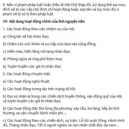
5. Nếu vi phạm pháp luật hoặc Điều lệ Hội Chữ thập đỏ, sử dụng thẻ sai mục
đích sẽ bị các cấp Hội đình chỉ hoạt động hoặc xóa tên và tùy mức độ vi
phạm sẽ bị xử lý theo pháp luật.
VII
.
Nội dung hoạt động chính của tình nguyện viên
1. Các hoạt động theo các nhiệm vụ của Hội:
a) Công tác xã hội nhân đạo;
b) Chăm sóc sức khỏe và sơ cấp cứu dựa vào cộng đồng;
c) Hiến máu, hiến tặng mô tạng nhân đạo;
d) Phòng ngừa và ứng phó thảm họa;
e) Tuyên truyền các giá trị nhân đạo.
2. Các hoạt động chuyên biệt:
a) Các hoạt động nghệ thuật;
b) Các hoạt động tương tác trên mạng xã hội;
b) Đại sứ nhân ái trong các chiến dịch truyền thông, vận động quỹ của Hội
và tuyên truyền các giá trị nhân đạo;
b) Các hoạt động đặc thù từng địa phương: xây cầu, trợ táng, bếp ăn tình
thương, xe vận chuyển bệnh miễn phí...;
c) Các hoạt động theo các chiến dịch, sự kiện: Lễ hội xuân hồng, Hành trình
đỏ, Tháng nhân đạo, Tết vì người nghèo và nạn nhân chất độc da cam...