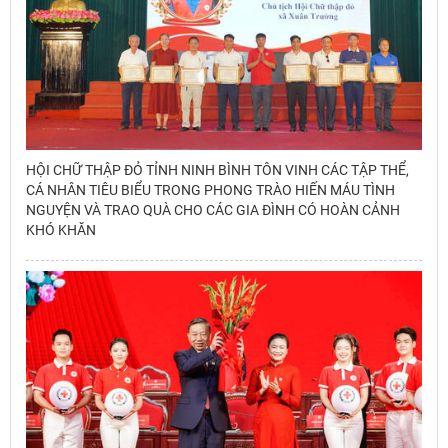
HỘI CHỮ THẬP ĐỎ TỈNH NINH BÌNH TÔN VINH CÁC TẬP THỂ,
CÁ NHÂN TIÊU BIỂU TRONG PHONG TRÀO HIẾN MÁU TÌNH
NGUYỆN VÀ TRAO QUÀ CHO CÁC GIA ĐÌNH CÓ HOÀN CẢNH
KHÓ KHĂN