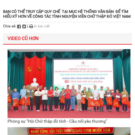
BẠN CÓ THỂ TRUY CẬP
QUY CHẾ
TẠI MỤC HỆ THỐNG VĂN BẢN ĐỂ TÌM
HIỂU KỸ HƠN VỀ CÔNG TÁC TÌNH NGUYỆN VIÊN CHỮ THẬP ĐỎ VIỆT NAM
Chia sẻ:
|
In bài viết
VIDEO CŨ HƠN
Phóng sự "Hội Chữ thập đỏ tỉnh - Cầu nối yêu thương"