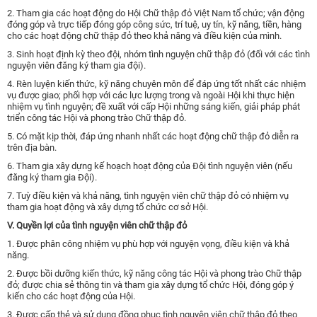
2. Tham gia các hoạt động do Hội Chữ thập đỏ Việt Nam tổ chức; vận động
đóng góp và trực tiếp đóng góp công sức, trí tuệ, uy tín, kỹ năng, tiền, hàng
cho các hoạt động chữ thập đỏ theo khả năng và điều kiện của mình.
3. Sinh hoạt định kỳ theo đội, nhóm tình nguyện chữ thập đỏ (đối với các tình
nguyện viên đăng ký tham gia đội).
4. Rèn luyện kiến thức, kỹ năng chuyên môn để đáp ứng tốt nhất các nhiệm
vụ được giao; phối hợp với các lực lượng trong và ngoài Hội khi thực hiện
nhiệm vụ tình nguyện; đề xuất với cấp Hội những sáng kiến, giải pháp phát
triển công tác Hội và phong trào Chữ thập đỏ.
5. Có mặt kịp thời, đáp ứng nhanh nhất các hoạt động chữ thập đỏ diễn ra
trên địa bàn.
6. Tham gia xây dựng kế hoạch hoạt động của Đội tình nguyện viên (nếu
đăng ký tham gia Đội).
7. Tuỳ điều kiện và khả năng, tình nguyện viên chữ thập đỏ có nhiệm vụ
tham gia hoạt động và xây dựng tổ chức cơ sở Hội.
V. Quyền lợi của tình nguyện viên chữ thập đỏ
1. Được phân công nhiệm vụ phù hợp với nguyện vọng, điều kiện và khả
năng.
2. Được bồi dưỡng kiến thức, kỹ năng công tác Hội và phong trào Chữ thập
đỏ; được chia sẻ thông tin và tham gia xây dựng tổ chức Hội, đóng góp ý
kiến cho các hoạt động của Hội.
3. Được cấp thẻ và sử dụng đồng phục tình nguyện viên chữ thập đỏ theo