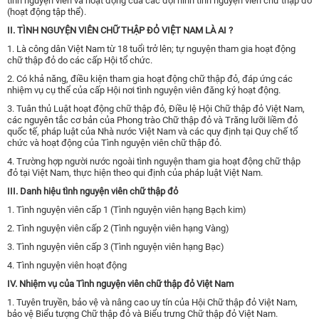
tình nguyện viên và hoạt động của các đội hình tình nguyện viên chữ thập đỏ
(hoạt động tập thể).
II. TÌNH NGUYỆN VIÊN CHỮ THẬP ĐỎ VIỆT NAM LÀ AI ?
1. Là công dân Việt Nam từ 18 tuổi trở lên; tự nguyện tham gia hoạt động
chữ thập đỏ do các cấp Hội tổ chức.
2. Có khả năng, điều kiện tham gia hoạt động chữ thập đỏ, đáp ứng các
nhiệm vụ cụ thể của cấp Hội nơi tình nguyện viên đăng ký hoạt động.
3. Tuân thủ Luật hoạt động chữ thập đỏ, Điều lệ Hội Chữ thập đỏ Việt Nam,
các nguyên tắc cơ bản của Phong trào Chữ thập đỏ và Trăng lưỡi liềm đỏ
quốc tế, pháp luật của Nhà nước Việt Nam và các quy định tại Quy chế tổ
chức và hoạt động của Tình nguyện viên chữ thập đỏ.
4. Trường hợp người nước ngoài tình nguyện tham gia hoạt động chữ thập
đỏ tại Việt Nam, thực hiện theo qui định của pháp luật Việt Nam.
III. Danh hiệu tình nguyện viên chữ thập đỏ
1. Tình nguyện viên cấp 1 (Tình nguyện viên hạng Bạch kim)
2. Tình nguyện viên cấp 2 (Tình nguyện viên hạng Vàng)
3. Tình nguyện viên cấp 3 (Tình nguyện viên hạng Bạc)
4. Tình nguyện viên hoạt động
IV. Nhiệm vụ của Tình nguyện viên chữ thập đỏ Việt Nam
1. Tuyên truyền, bảo vệ và nâng cao uy tín của Hội Chữ thập đỏ Việt Nam,
bảo vệ Biểu tượng Chữ thập đỏ và Biểu trưng Chữ thập đỏ Việt Nam.