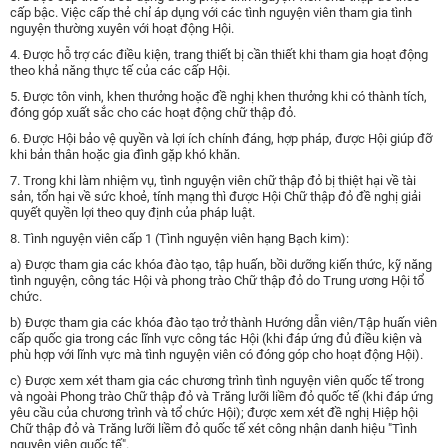
cấp bậc. Việc cấp thẻ chỉ áp dụng với các tình nguyện viên tham gia tình
nguyện thường xuyên với hoạt động Hội.
4. Được hỗ trợ các điều kiện, trang thiết bị cần thiết khi tham gia hoạt động
theo khả năng thực tế của các cấp Hội.
5. Được tôn vinh, khen thưởng hoặc đề nghị khen thưởng khi có thành tích,
đóng góp xuất sắc cho các hoạt động chữ thập đỏ.
6. Được Hội bảo vệ quyền và lợi ích chính đáng, hợp pháp, được Hội giúp đỡ
khi bản thân hoặc gia đình gặp khó khăn.
7. Trong khi làm nhiệm vụ, tình nguyện viên chữ thập đỏ bị thiệt hại về tài
sản, tổn hại về sức khoẻ, tính mạng thì được Hội Chữ thập đỏ đề nghị giải
quyết quyền lợi theo quy định của pháp luật.
8. Tình nguyện viên cấp 1 (Tình nguyện viên hạng Bạch kim):
a) Được tham gia các khóa đào tạo, tập huấn, bồi dưỡng kiến thức, kỹ năng
tình nguyện, công tác Hội và phong trào Chữ thập đỏ do Trung ương Hội tổ
chức.
b) Được tham gia các khóa đào tạo trở thành Hướng dẫn viên/Tập huấn viên
cấp quốc gia trong các lĩnh vực công tác Hội (khi đáp ứng đủ điều kiện và
phù hợp với lĩnh vực mà tình nguyện viên có đóng góp cho hoạt động Hội).
c) Được xem xét tham gia các chương trình tình nguyện viên quốc tế trong
và ngoài Phong trào Chữ thập đỏ và Trăng lưỡi liềm đỏ quốc tế (khi đáp ứng
yêu cầu của chương trình và tổ chức Hội); được xem xét đề nghị Hiệp hội
Chữ thập đỏ và Trăng lưỡi liềm đỏ quốc tế xét công nhận danh hiệu "Tình
nguyện viên quốc tế".