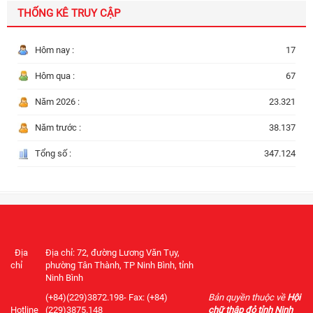
THỐNG KÊ TRUY CẬP
Hôm nay :
17
Hôm qua :
67
Năm 2026 :
23.321
Năm trước :
38.137
Tổng số :
347.124
Địa
Địa chỉ: 72, đường Lương Văn Tụy,
chỉ
phường Tân Thành, TP Ninh Bình, tỉnh
Ninh Bình
(+84)(229)3872.198- Fax: (+84)
Bản quyền thuộc về
Hội
Hotline
(229)3875.148
chữ thập đỏ tỉnh Ninh