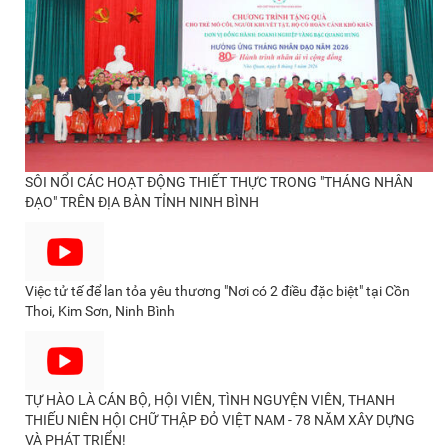
SÔI NỔI CÁC HOẠT ĐỘNG THIẾT THỰC TRONG "THÁNG NHÂN
ĐẠO" TRÊN ĐỊA BÀN TỈNH NINH BÌNH
Việc tử tế để lan tỏa yêu thương "Nơi có 2 điều đặc biệt" tại Cồn
Thoi, Kim Sơn, Ninh Bình
TỰ HÀO LÀ CÁN BỘ, HỘI VIÊN, TÌNH NGUYỆN VIÊN, THANH
THIẾU NIÊN HỘI CHỮ THẬP ĐỎ VIỆT NAM - 78 NĂM XÂY DỰNG
VÀ PHÁT TRIỂN!