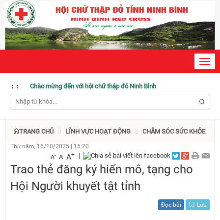
Toggl
navig
Chào mừng đến với hội chữ thập đỏ Ninh Bình
:
:
TRANG CHỦ
LĨNH VỰC HOẠT ĐỘNG
CHĂM SÓC SỨC KHỎE
Thứ năm, 16/10/2025
|
15:20
+
|
A
-
A
A
Trao thẻ đăng ký hiến mô, tạng cho
Hội Người khuyết tật tỉnh
Đọc bài
Lưu