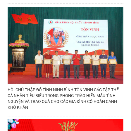
HỘI CHỮ THẬP ĐỎ TỈNH NINH BÌNH TÔN VINH CÁC TẬP THỂ,
CÁ NHÂN TIÊU BIỂU TRONG PHONG TRÀO HIẾN MÁU TÌNH
NGUYỆN VÀ TRAO QUÀ CHO CÁC GIA ĐÌNH CÓ HOÀN CẢNH
KHÓ KHĂN