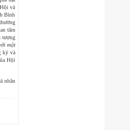
 Hội và
nh Bình
thường
uan tâm
i tượng
với một
g ký và
của Hội
cá nhân