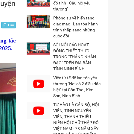
guyện
đỏ tỉnh - Cầu nối yêu
ÂU LẠC BỘ THANH XUÂN XANH NINH BÌNH
thương"
Phóng sự về hiến tặng
giác mạc - Lan tỏa hành
Lưu
ĐỎ
trình thắp sáng những
cuộc đời
ng tác
SÔI NỔI CÁC HOẠT
2025.
ĐỘNG THIẾT THỰC
TRONG "THÁNG NHÂN
ĐẠO" TRÊN ĐỊA BÀN
TỈNH NINH BÌNH
Việc tử tế để lan tỏa yêu
thương "Nơi có 2 điều đặc
biệt" tại Cồn Thoi, Kim
Sơn, Ninh Bình
TỰ HÀO LÀ CÁN BỘ, HỘI
VIÊN, TÌNH NGUYỆN
VIÊN, THANH THIẾU
NIÊN HỘI CHỮ THẬP ĐỎ
VIỆT NAM - 78 NĂM XÂY