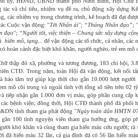
hành ủy, HĐND, UBND thành phố Ninh Bình, Hội Chữ t
g tác và chỉ tiêu, nhiệm vụ đề ra, chủ động xây dựng K
ng, các nhiệm vụ trong chương trình, kế hoạch đã đạt đượ
 các Cuộc vận động: "
Tết Nhân ái"; “Tháng Nhân đạo”; 
ân đạo"
;
“Người tốt, việc thiện – Chung sức xây dựng cộ
à hiến mô, tạng...
để vận động các tổ chức, cá nhân, các 
có hoàn cảnh đặc biệt khó khăn, người nghèo, trẻ em mồ c
hữ thập đỏ xã, phường và tương đương, 183 chi hội, 3.
u niên CTĐ. Trong năm, toàn Hội đã vận động, kết nối t
hà hảo tâm trợ giúp kịp thời cho gần 10.000 lượt người
em mồ côi trong và ngoài tỉnh với tổng số tiền trên 02 t
 tiếp nhận gần 1.000 đơn vị máu, góp phần cung cấp k
ại các bệnh viện; đồng thời, Hội CTĐ thành phố đã phối 
Q&DN tỉnh tham gia phát động
"Ngày toàn dân HMTN 0
 gần 100 tình nguyện viên tham gia hưởng ứng, góp p
gười khó khăn và cùng tham gia hiến máu cứu người; rà 
i đã hiến máu 32 lần, cả gia đình đã có 56 lần hiến má