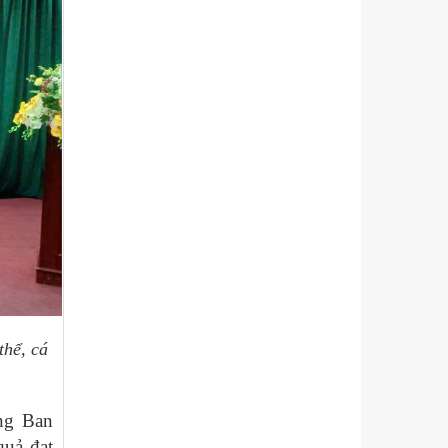
thể, cá
ởng Ban
uả đạt