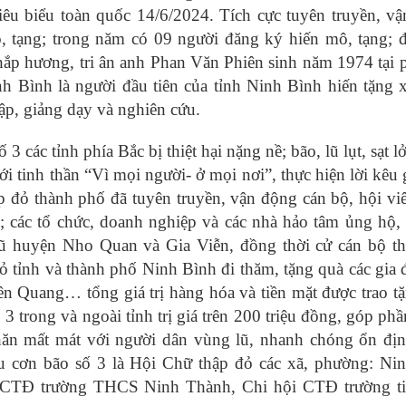
iêu biểu toàn quốc 14/6/2024. Tích cực tuyên truyền, v
, tạng; trong năm có 09 người đăng ký hiến mô, tạng; đ
hắp hương, tri ân anh Phan Văn Phiên sinh năm 1974 tại
h Bình là người đầu tiên của tỉnh Ninh Bình hiến tặng 
ập, giảng dạy và nghiên cứu.
 các tỉnh phía Bắc bị thiệt hại nặng nề; bão, lũ lụt, sạt l
ới tinh thần “Vì mọi người- ở mọi nơi”, thực hiện lời kêu 
 đỏ thành phố đã tuyên truyền, vận động cán bộ, hội viê
; các tổ chức, doanh nghiệp và các nhà hảo tâm ủng hộ, 
ũ huyện Nho Quan và Gia Viễn, đồng thời cử cán bộ t
 tỉnh và thành phố Ninh Bình đi thăm, tặng quà các gia 
ên Quang… tổng giá trị hàng hóa và tiền mặt được trao t
3 trong và ngoài tỉnh trị giá trên 200 triệu đồng, góp ph
hăn mất mát với người dân vùng lũ, nhanh chóng ổn đị
sau cơn bão số 3 là Hội Chữ thập đỏ các xã, phường: Ni
 CTĐ trường THCS Ninh Thành, Chi hội CTĐ trường ti