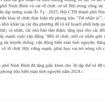
hố Ninh Bình và các tổ chức cơ sở Hội trong công tác
hân dịp mừng xuân Ất Tỵ - 2025, Hội CTĐ thành phố Ni
riển khai tổ chức thực hiện tốt phong trào
“Tết nhân ái”,
 khó khăn tại các địa phương để có kế hoạch phối hợp q
chức, cá nhân, các nhà hảo tâm thăm, tặng quà cho các đố
 đẩy mạnh cuộc vận động "
Mỗi tổ chức, mỗi cá nhân gắn 
ng tác truyền thông, vận động hiến máu tình nguyện; đăn
cố tổ chức Hội vững mạnh, phát huy vai trò nòng cốt 
 phố Ninh Bình đã tặng giấy khen cho 36 tập thể và 48 
và phong trào hiến máu tình nguyện năm 2024./.