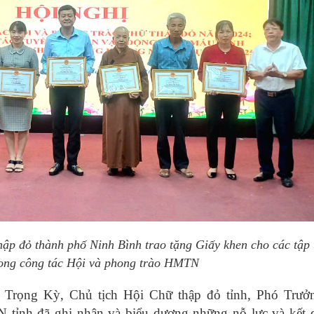
ập đỏ thành phố Ninh Bình trao tặng Giấy khen cho các tập 
trong công tác Hội và phong trào HMTN
ùi Trọng Kỳ, Chủ tịch Hội Chữ thập đỏ tỉnh, Phó Trư
tỉnh đã ghi nhận và biểu dương những nỗ lực và kết q