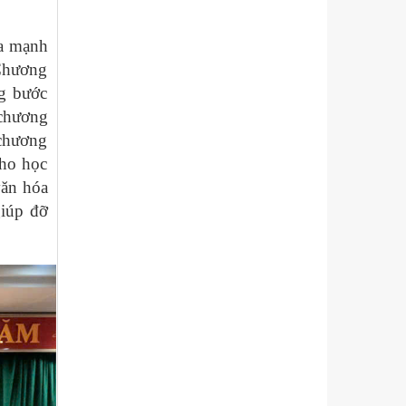
ỏa mạnh
 Chương
ng bước
 chương
 chương
cho học
văn hóa
giúp đỡ