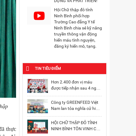
DỰNG VÀ PHÁT TRIỂN!
Hội Chữ thập đỏ tỉnh
Ninh Bình phối hợp
Trường Cao đẳng Y tế
Ninh Bình chia sẻ kỹ năng
truyền thông vận động
hiến máu tình nguyện,
đăng ký hiến mô, tạng.
TIN TIÊU ĐIỂM
Hơn 2.400 đơn vị máu
được tiếp nhận sau 4 ngày
hiến máu tình nguyện
Công ty GREENFEED Việt
thập
Nam lan tỏa nghĩa cử hiến
máu tình nguyện tại khu
vực Đồng Văn
HỘI CHỮ THẬP ĐỎ TỈNH
đã thực
NINH BÌNH TÔN VINH CÁC
TẬP THỂ, CÁ NHÂN TIÊU