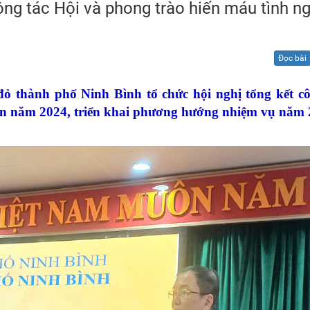
ông tác Hội và phong trào hiến máu tình n
BND tỉnh Ninh Bình
C
iên ngành
Đọc bài
TÌNH NGUYỆN VIÊN CHỮ THẬP 
ỏ thành phố Ninh Bình tổ chức hội nghị tổng kết cô
ện năm 2024, triển khai phương hướng nhiệm vụ năm 