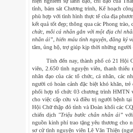
hiện nghiêm sự lãnh đạo, chỉ đạo của T
tỉnh, bám sát Chương trình, Kế hoạch côn
phù hợp với tình hình thực tế của địa phươ
kết quả tốt đẹp; thông qua các Phong trào,
chức, mỗi cá nhân gắn với một địa chỉ nh
nhân ái”, hiến máu tình nguyện, đăng ký v
tâm, ủng hộ, trợ giúp kịp thời những người 
Tính đến nay, thành phố có 21 Hội C
viên, 2.650 tình nguyện viên, thanh thiế
nhân đạo của các tổ chức, cá nhân, các n
người có hoàn cảnh đặc biệt khó khăn, trẻ 
phối hợp tổ chức 03 chương trình HMTN và
cho việc cấp cứu và điều trị người bệnh t
Hội Chữ thập đỏ tỉnh và Đoàn khối các C
chiến dịch
"Triệu bước chân nhân ái”
với
nguồn kinh phí trao tặng yêu thương cho n
sơ cử tình nguyện viên Lê Văn Thiện (ngườ