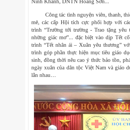
Ninh Khánh, DNTN Hoàng Sơn...
Công tác tình nguyện viên, thanh, th
mẽ, các cấp Hội tích cực phối hợp với c
trình “Trường tới trường - Trao tặng yê
những giác mơ”... đặc biệt vào dịp Tết c
trình “Tết nhân ái – Xuân yêu thương” vớ
trình góp phần thực hiện mục tiêu giáo dụ
sinh, đồng thời nêu cao ý thức bảo tồn, phá
ngày xuân của dân tộc Việt Nam và giáo dụ
lẫn nhau…