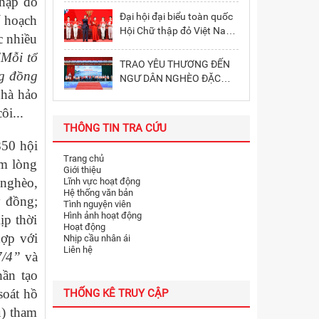
hập đỏ
BIỂU TRONG PHONG
Đại hội đại biểu toàn quốc
ế hoạch
TRÀO HIẾN MÁU TÌNH
Hội Chữ thập đỏ Việt Nam
c nhiều
NGUYỆN VÀ TRAO QUÀ
lần thứ XII: Đoàn kết – Đổi
CHO CÁC GIA ĐÌNH CÓ
"Mỗi tổ
mới – Chuyên nghiệp – Tự
TRAO YÊU THƯƠNG ĐẾN
HOÀN CẢNH KHÓ KHĂN
cường
ng đồng
NGƯ DÂN NGHÈO ĐẶC
nhà hảo
KHU CÁT HẢI, THÀNH PHỐ
HẢI PHÒNG
ôi...
THÔNG TIN TRA CỨU
850 hội
Trang chủ
ấm lòng
Giới thiệu
 nghèo,
Lĩnh vực hoạt động
Hệ thống văn bản
ỷ đồng;
Tình nguyện viên
Hình ảnh hoạt động
ịp thời
Hoạt động
hợp với
Nhịp cầu nhân ái
Liên hệ
7/4”
và
hần tạo
soát hồ
THỐNG KÊ TRUY CẬP
u) tham