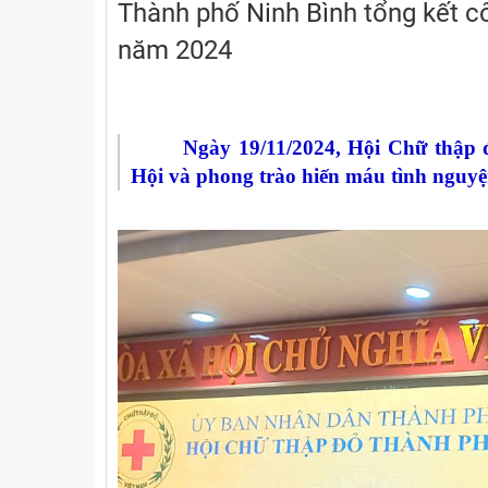
Thành phố Ninh Bình tổng kết c
BIỂU TƯỢNG CHỮ THẬP ĐỎ
Chăm sóc sức khỏe
Văn bản U
năm 2024
Mốc son lịch sử, thành tích nổi bật
Phòng ngừa thảm họa
Văn bản l
NGUYÊN TẮC HOẠT ĐỘNG
Các tổ chức hội thành viên trong tỉnh
Ngày
19/11/2024, Hội Chữ thập đ
Hội và phong trào hiến máu tình nguy