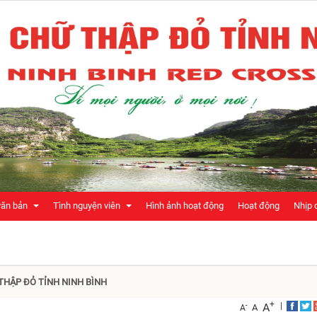
văn bản
Tình nguyện viên
Hình ảnh hoạt động
Hoạt động
Nhịp 
rung Ương hội
THẬP ĐỎ TỈNH NINH BÌNH
TÌNH NGUYỆN VIÊN CHỮ THẬP ĐỎ
ội chữa thập đỏ tỉnh Ninh Bình
+
|
A
-
A
A