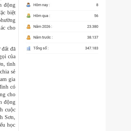
ận động
Hôm nay :
8
ặc biệt
Hôm qua :
56
 phường
Năm 2026 :
23.380
xác cho
Năm trước :
38.137
ở đất đã
Tổng số :
347.183
gọi của
n, tình
chia sẻ
ham gia
đình có
ặng cho
ần động
nh cuộc
nh Sơn,
ểu học