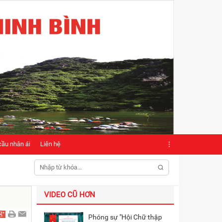
cầu nhân ái
Liên hệ
VIDEO CŨ HƠN
Phóng sự "Hội Chữ thập