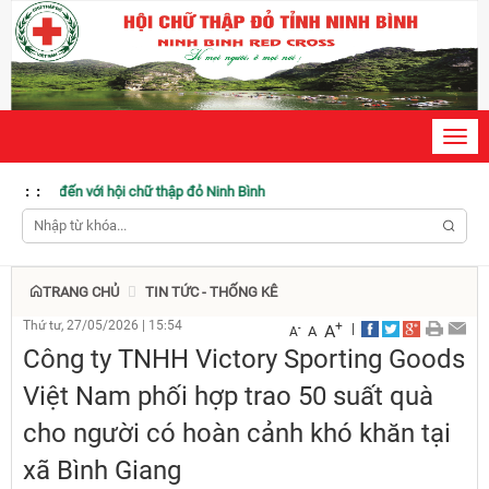
Toggl
navig
n với hội chữ thập đỏ Ninh Bình
:
:
TRANG CHỦ
TIN TỨC - THỐNG KÊ
Thứ tư, 27/05/2026
|
15:54
+
|
A
-
A
A
Công ty TNHH Victory Sporting Goods
Việt Nam phối hợp trao 50 suất quà
cho người có hoàn cảnh khó khăn tại
xã Bình Giang