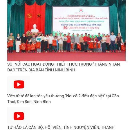
SÔI NỔI CÁC HOẠT ĐỘNG THIẾT THỰC TRONG "THÁNG NHÂN
ĐẠO" TRÊN ĐỊA BÀN TỈNH NINH BÌNH
Việc tử tế để lan tỏa yêu thương "Nơi có 2 điều đặc biệt" tại Cồn
Thoi, Kim Sơn, Ninh Bình
TỰ HÀO LÀ CÁN BỘ, HỘI VIÊN, TÌNH NGUYỆN VIÊN, THANH