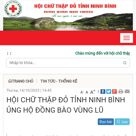
Toggl
navig
:
:
Chào mừng đến với hội chữ thập đỏ Ninh Bình
TRANG CHỦ
TIN TỨC - THỐNG KÊ
Thứ ba, 14/10/2025
|
14:45
+
|
A
-
A
A
HỘI CHỮ THẬP ĐỎ TỈNH NINH BÌNH
ỦNG HỘ ĐỒNG BÀO VÙNG LŨ
Đọc bài
Lưu