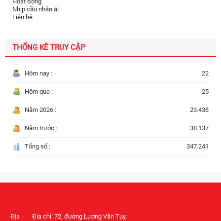
Hoạt động
Nhịp cầu nhân ái
Liên hệ
THỐNG KÊ TRUY CẬP
Hôm nay :
22
Hôm qua :
25
Năm 2026 :
23.438
Năm trước :
38.137
Tổng số :
347.241
Địa
Địa chỉ: 72, đường Lương Văn Tụy,