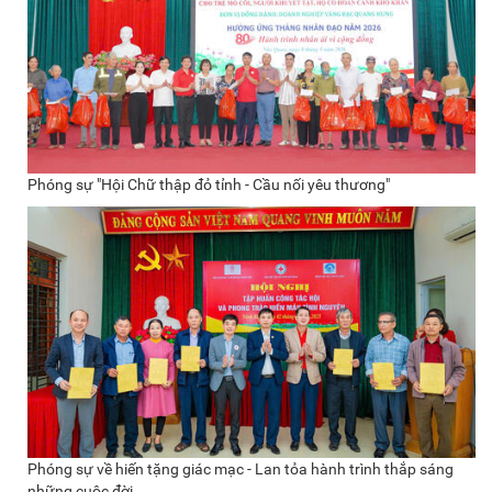
Phóng sự "Hội Chữ thập đỏ tỉnh - Cầu nối yêu thương"
Phóng sự về hiến tặng giác mạc - Lan tỏa hành trình thắp sáng
những cuộc đời