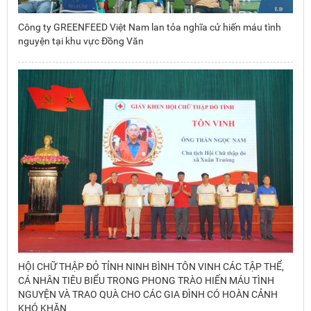
Công ty GREENFEED Việt Nam lan tỏa nghĩa cử hiến máu tình
nguyện tại khu vực Đồng Văn
HỘI CHỮ THẬP ĐỎ TỈNH NINH BÌNH TÔN VINH CÁC TẬP THỂ,
CÁ NHÂN TIÊU BIỂU TRONG PHONG TRÀO HIẾN MÁU TÌNH
NGUYỆN VÀ TRAO QUÀ CHO CÁC GIA ĐÌNH CÓ HOÀN CẢNH
KHÓ KHĂN