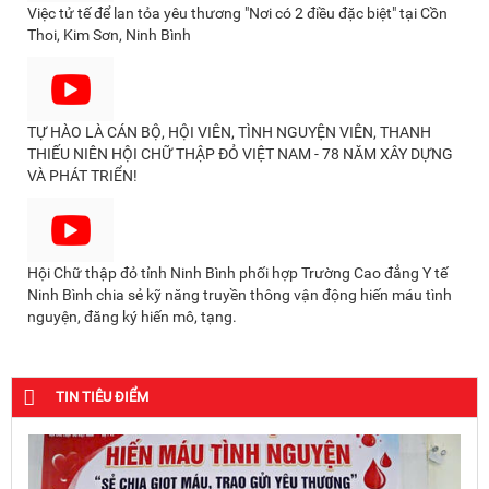
Việc tử tế để lan tỏa yêu thương "Nơi có 2 điều đặc biệt" tại Cồn
Thoi, Kim Sơn, Ninh Bình
TỰ HÀO LÀ CÁN BỘ, HỘI VIÊN, TÌNH NGUYỆN VIÊN, THANH
THIẾU NIÊN HỘI CHỮ THẬP ĐỎ VIỆT NAM - 78 NĂM XÂY DỰNG
VÀ PHÁT TRIỂN!
Hội Chữ thập đỏ tỉnh Ninh Bình phối hợp Trường Cao đẳng Y tế
Ninh Bình chia sẻ kỹ năng truyền thông vận động hiến máu tình
nguyện, đăng ký hiến mô, tạng.
TIN TIÊU ĐIỂM