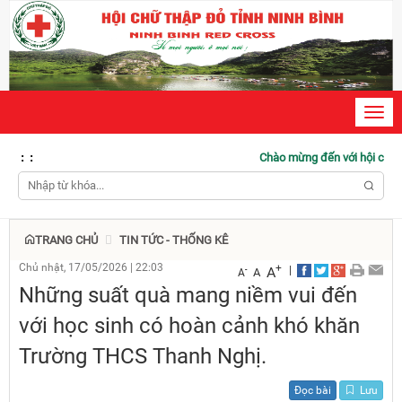
Toggl
navig
:
:
Chào mừng đến với hội chữ thập đỏ Ni
TRANG CHỦ
TIN TỨC - THỐNG KÊ
Chủ nhật, 17/05/2026
|
22:03
+
|
A
-
A
A
Những suất quà mang niềm vui đến
với học sinh có hoàn cảnh khó khăn
Trường THCS Thanh Nghị.
Đọc bài
Lưu